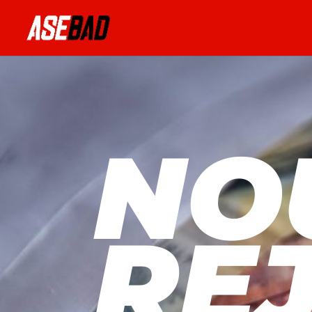
NO
RE