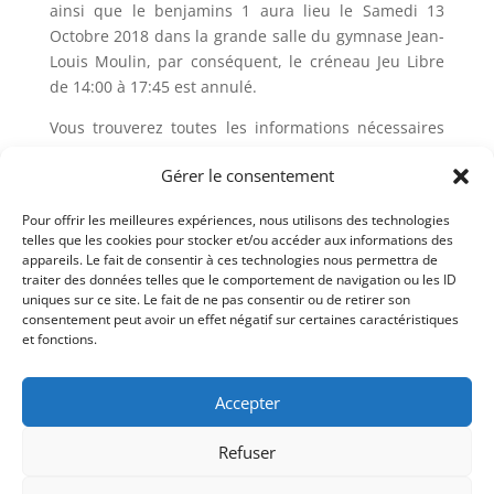
ainsi que le benjamins 1 aura lieu le Samedi 13
Octobre 2018 dans la grande salle du gymnase Jean-
Louis Moulin, par conséquent, le créneau Jeu Libre
de 14:00 à 17:45 est annulé.
Vous trouverez toutes les informations nécessaires
ainsi que l’architecture de ce dispositif
sur le site du
Gérer le consentement
comité Départemental.
Afin de voir un grand nombre de jeunes et
Pour offrir les meilleures expériences, nous utilisons des technologies
telles que les cookies pour stocker et/ou accéder aux informations des
d’alimenter les collectifs départementaux, une autre
appareils. Le fait de consentir à ces technologies nous permettra de
détection concernant uniquement les poussins 1 et
traiter des données telles que le comportement de navigation ou les ID
minibad aura lieu le 10 novembre.
uniques sur ce site. Le fait de ne pas consentir ou de retirer son
consentement peut avoir un effet négatif sur certaines caractéristiques
et fonctions.
Accepter
ASEBAD © Tout droits réservés. Ce club est une
Refuser
section de l'Amicale Sportive Evry, association Loi de